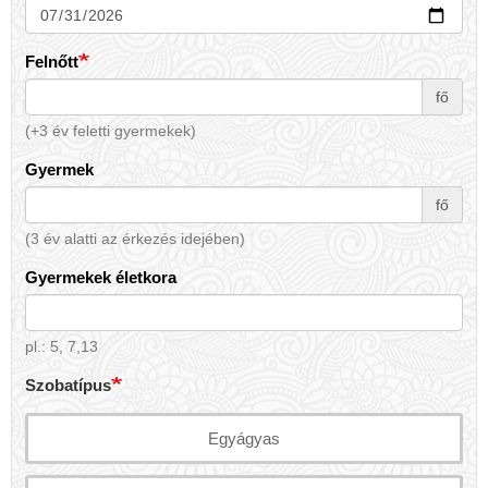
Felnőtt
fő
(+3 év feletti gyermekek)
Gyermek
fő
(3 év alatti az érkezés idejében)
Gyermekek életkora
pl.: 5, 7,13
Szobatípus
Egyágyas