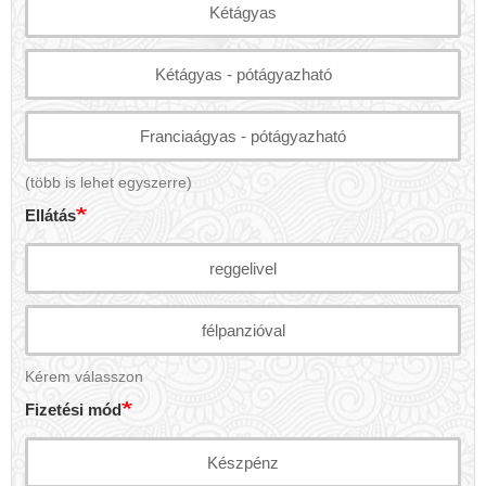
Kétágyas
Kétágyas - pótágyazható
Franciaágyas - pótágyazható
(több is lehet egyszerre)
Ellátás
reggelivel
félpanzióval
Kérem válasszon
Fizetési mód
Készpénz