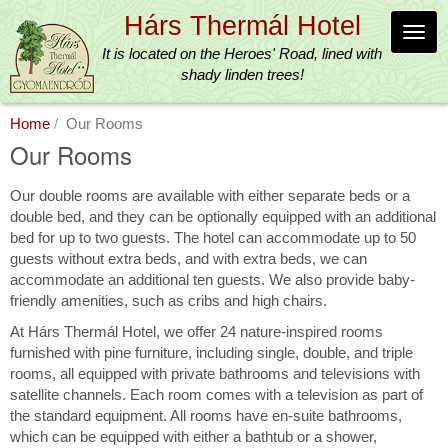
Skip
Hárs Thermál Hotel
to
Toggl
main
It is located on the Heroes' Road, lined with
navig
content
shady linden trees!
Home
Our Rooms
Our Rooms
Our double rooms are available with either separate beds or a
double bed, and they can be optionally equipped with an additional
bed for up to two guests. The hotel can accommodate up to 50
guests without extra beds, and with extra beds, we can
accommodate an additional ten guests. We also provide baby-
friendly amenities, such as cribs and high chairs.
At Hárs Thermál Hotel, we offer 24 nature-inspired rooms
furnished with pine furniture, including single, double, and triple
rooms, all equipped with private bathrooms and televisions with
satellite channels. Each room comes with a television as part of
the standard equipment. All rooms have en-suite bathrooms,
which can be equipped with either a bathtub or a shower,